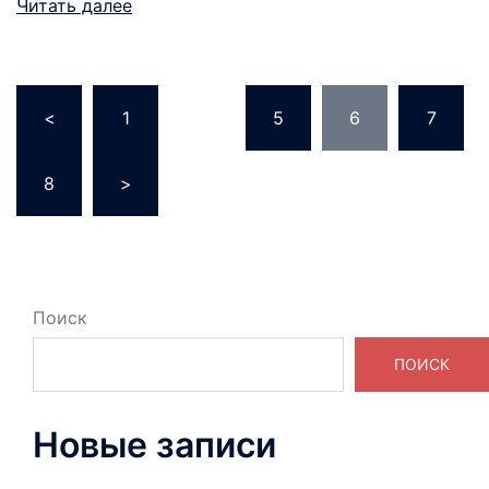
Читать далее
Пагинация
<
1
…
5
6
7
записей
8
>
Поиск
ПОИСК
Новые записи