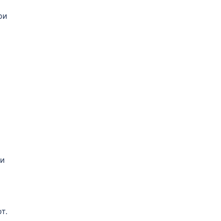
ри
 и
т.