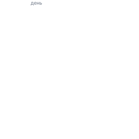
день
и