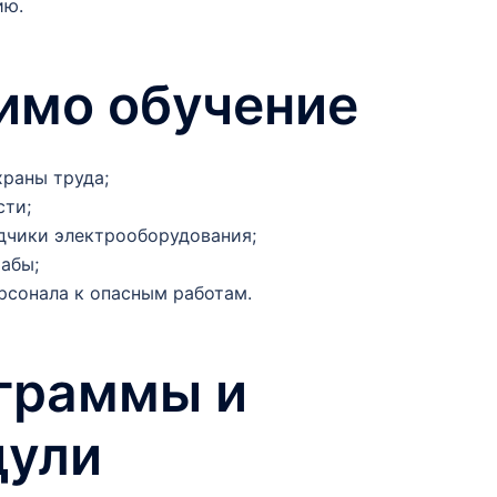
ию.
имо обучение
раны труда;
ти;
дчики электрооборудования;
абы;
рсонала к опасным работам.
граммы и
дули