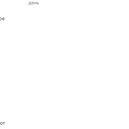
день
ое
ают